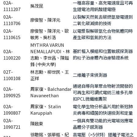
02A-
一種高容量、高充電速度且可再
吳茂昆
1111207
生鋰電池用釩酸鋰電極
02A-
以裂解天然氣去碳燃氫發電達到
廖俊智、陳洋元
1110706
二氧化碳減排的技術
02A-
廖俊智、陳洋元、歐
以電漿裂解碳氫化合物氣體同時
1110615
敏男、吳杉洛
產生碳和氫氣的方法
MYTHRA VARUN
基於植入模組和位置敏感探測器
02A-
NEMALLAPUDI、林
的粒子治療體內治療驗證系統
1100220
志勳、李世昌、陳鎰
鋒 (中央大學)
02T-
林志勳、柳世民、王
二維離子束偵測器
1100108
正祥
通過自導向單聚合物射流開發的
02A-
周家復、Balchandar
可再生和可調式電紡三維多孔帶
1090925
Navaneethan
扣PCL微纖維鷹架
02A-
周家復、 Stalin
電化學生物分析晶片用於新冠肺
1090807
Karuppiah
炎病毒和細菌的快速檢測和定量
02A-
一個具有雙功能的光電場效應電
陳啟東
1090721
晶體分子感測器
徐聰銘、張華樞、紀
高電壓（>5伏特）鋰離子電池之