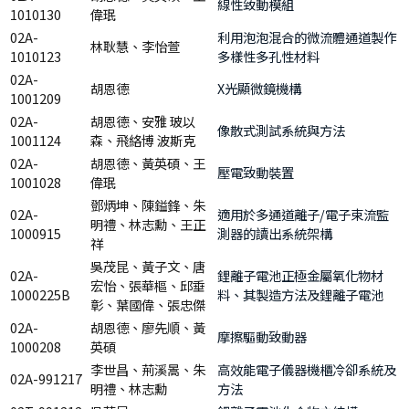
線性致動模組
1010130
偉珉
02A-
利用泡泡混合的微流體通道製作
林耿慧、李怡萱
1010123
多樣性多孔性材料
02A-
胡恩德
X光顯微鏡機構
1001209
02A-
胡恩德、安雅 玻以
像散式測試系統與方法
1001124
森、飛絡博 波斯克
02A-
胡恩德、黃英碩、王
壓電致動裝置
1001028
偉珉
鄧炳坤、陳鎰鋒、朱
02A-
適用於多通道離子/電子束流監
明禮、林志勳、王正
1000915
測器的讀出系統架構
祥
吳茂昆、黃子文、唐
02A-
鋰離子電池正極金屬氧化物材
宏怡、張華樞、邱垂
1000225B
料、其製造方法及鋰離子電池
彰、葉國偉、張忠傑
02A-
胡恩德、廖先順、黃
摩擦驅動致動器
1000208
英碩
李世昌、荊溪暠、朱
高效能電子儀器機櫃冷卻系統及
02A-991217
明禮、林志勳
方法