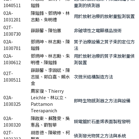
1040511
鎰鋒
量測的偵測器
02A-
陳鎰鋒、鄧炳坤、林
用於放射治療的放射量監測裝置
1031201
志勳、朱明禮
02T-
薛韻馨、陳怡蕙
非破壞性之電顯樣品技術
1030730
02A-
鄧炳坤、林志勳、陳
質子治療設備之質子束的定位方
1030701
鎰鋒
法
02A-
鄧炳坤、林志勳、朱
用於放射治療的質子束放射量偵
1030612
明禮、陳鎰鋒
測裝置
薛韻馨、李固斌、陳
02T-
志挺、郭白嘉、賴水
次微米結構製造方法
1030511
金
周家復、Thierry
02A-
Leichle、林以立、
即時生物感測器之方法與設備
1030325
Pattamon
Teerapanich
02A-
陳啟東、蘇雅雯、吳
銅電鍍於石墨烯表面製程發明
1030320
憲昌、劉智華
02T-
胡恩德、陳敬修、柯
偵測發光物質之方法與系統
1021213
賢真