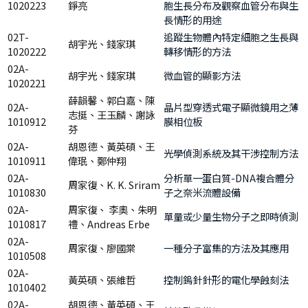
1020223
錚亮
胞生長分布及觀察血管分布與生
長情形的用途
02T-
追蹤生物體內特定細胞之生長與
胡宇光、錢家琪
1020222
轉移情形的方法
02A-
胡宇光、錢家琪
微血管的顯影方法
1020221
薛韻馨、郭白嘉、陳
02A-
晶片型穿透式電子顯微鏡用之薄
志挺、王玉麟、謝詠
1010912
膜相位板
芬
02A-
胡恩德、黃英碩、王
光學偵測系統及其干涉控制方法
1010911
偉珉、鄭仲翔
02A-
分析單一蛋白質-DNA複合體分
周家復、K. K. Sriram
1010830
子之奈米流體設備
02A-
周家復、 李奧、朱明
單量或少量生物分子之即時偵測
1010817
禮、Andreas Erbe
02A-
周家復、廖國棠
一種分子富集的方法及其應用
1010508
02A-
黃英碩、張維哲
控制鎢針針形的電化學蝕刻法
1010402
02A-
胡恩德、黃英碩、王