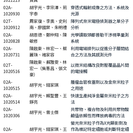
02A-
胡宇光、李宗澤、荊
穿透式輻射成像之方法、系統及
1020930
宇泰
光源
02T-
周家復、李奧、史利
陣列式奈米電極偵測器之單分子
1020912
南、廖國棠、朱明禮
分析
02A-
胡恩德、鄭仲翔、陳
光學讀取頭都普勒干涉視準量測
1020828
敬修
系統
02A-
陳啟東、林宏一、蔡
利用電場排列以促進分子層間結
1020731
麗珠、褚家容
合之方法及其感測元件
陳啟東、蘇雅雯、林
02T-
以微米結構改良對壓覆晶晶片間
宏一（吳憲昌、張文
1020516
的電接觸
豪）
02A-
腫瘤血管栓塞劑以及金奈米粒子
胡宇光、錢家琪
1020515
之用途
02A-
胡宇光、賴聖豐、王
快速生產純淨金屬奈米粒子之方
1020514
錚亮
法
02A-
共聚物、複合物及利用共聚物酸
胡宇光、曾士傑
1020306
鹼值依賴性而釋放病毒的方法
螢光奈米粒子作為X光顯影劑及
02A-
胡宇光、錢家琪、王
作為標記特定細胞或判斷特定細