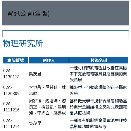
資訊公開(舊版)
物理研究所
本院覽號
創作人
技術名稱
一種可修飾於電極且改善在高倍
02A-
吳茂昆
率下充放電電容具雙層結構的奈
1130118
米塗層
02A-
李世昌、尼普迪、林
攜帶型、可動態調整的正子攝影
1120309
志勳
系統
周家復、魏培坤、游
基於低光學干擾黏合劑層輔助基
02A-
良堃、楊登凱、翁瑞
於奈米金屬結構之反射式表面電
1111216
鴻、李光立、駱書成
漿共振技術
02A-
一種具有抑制鋰金屬電池中鋰枝
吳茂昆
1111214
晶形成功能的電解液