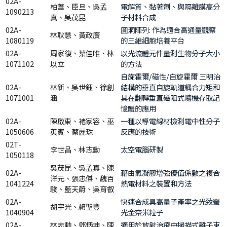
02A-
柏葦、臣旦、吳孟
電解質、黏著劑、與隔離膜高分
1090213
真、吳茂昆
子材料合成
02A-
圓洞陣列: 作為適合高通量觀察
林耿慧、黃政廣
1080119
的三維細胞培養平台
02A-
周家復、葉佳唯、林
以光流體元件量測生物分子大小
1071102
以立
的方法
自旋霍爾/磁性/自旋霍爾 三明治
02A-
林新、吳世鈺、徐創
結構的垂直自旋軌道耦合力矩和
1071001
涵
其在翻轉垂直磁阻式隨機存取記
憶體的應用
02A-
陳啟東、褚家容、巫
一種以導電線材檢測電中性分子
1050606
英賓、蔡麗珠
反應的技術
02T-
李世昌、林志勳
太空電腦研製
1050118
吳茂昆、吳孟真、陳
02A-
藉由氣凝膠增強優值係數之複合
洋元、張忠傑、魏百
1041224
熱電材料之裝置和方法
駿、藍天蔚、吳育叡
02A-
快速合成具高量子產率之光致螢
胡宇光、賴聖豐
1040904
光金奈米粒子
02A-
林志勳、鄧炳坤、陳
適用於放射治療中掃描式離子束