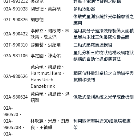
02T-991212
吳茂昆
鋰離子電池化合物之結構
02A-991028
胡恩德、黃英碩
多軸致動器
像散式量測系統於光學輪廓儀之
02T-990826
胡恩德
應用
李偉立、何啟誌、林
運用高分子連接效應製備大面積
02A-990422
耿慧、阮文滔
單層奈米球三角最密堆疊晶體
02T-990310
薛韻馨、洪紹剛
三軸式壓電馬達模組
量化分析三維樹狀結構及網路狀
02A-981106
李定國、陳南佑
結構的自動化追蹤演算法
黃英碩、胡恩德、
Hartmut.Illers、
精密位移量測系統之自動瞄準與
02A-980626
Hans Urich
抗飄移機制
Danzebrink
黃英碩、胡恩德、洪
02A-980624
像散式量測系統之光學成像機制
紹剛
02A-
980520、
02A-
林耿慧、米彥、劉彥
利用微流體製造3D細胞培養鷹
980520B、
良、王禎麒
架
02A-