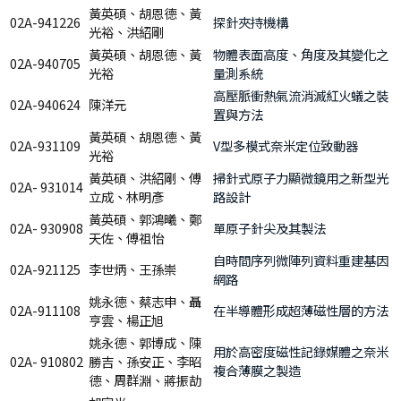
黃英碩、胡恩德、黃
02A-941226
探針夾持機構
光裕、洪紹剛
黃英碩、胡恩德、黃
物體表面高度、角度及其變化之
02A-940705
光裕
量測系統
高壓脈衝熱氣流消滅紅火蟻之裝
02A-940624
陳洋元
置與方法
黃英碩、胡恩德、黃
02A-931109
V型多模式奈米定位致動器
光裕
黃英碩、洪紹剛、傅
掃針式原子力顯微鏡用之新型光
02A- 931014
立成、林明彥
路設計
黃英碩、郭鴻曦、鄭
02A- 930908
單原子針尖及其製法
天佐、傅祖怡
自時間序列微陣列資料重建基因
02A-921125
李世炳、王孫崇
網路
姚永德、蔡志申、聶
02A-911108
在半導體形成超薄磁性層的方法
亨雲、楊正旭
姚永德、郭博成、陳
用於高密度磁性記錄媒體之奈米
02A- 910802
勝吉、孫安正、李昭
複合薄膜之製造
德、周群淵、蔣振劼