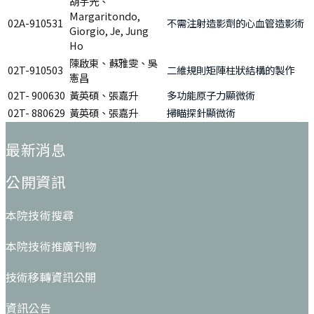
胡宇光、
Margaritondo,
02A-910531
不需注射造影劑的心血管造影術
Giorgio, Je, Jung
Ho
陳啟東、蘇雅雯、吳
02T-910503
二維規則矩陣柱狀結構的製作
憲昌
02T- 900630
黃英碩、張嘉升
多功能原子力顯微術
02T- 880629
黃英碩、張嘉升
掃瞄探針顯微術
:::
最新消息
公開資訊
本院技術搜尋
本院技術推廣刊物
技術移轉資訊公開
資訊公告