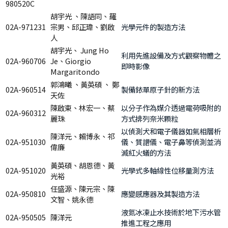
980520C
胡宇光 、陳語同、羅
02A-971231
宗男、邱正瑋、劉啟
光學元件的製造方法
人
胡宇光、 Jung Ho
利用先進設備及方式觀察物體之
02A-960706
Je、Giorgio
即時影像
Margaritondo
郭鴻曦 、黃英碩 、 鄭
02A-960514
製備銥單原子針的新方法
天佐
陳啟東、林宏一、蔡
以分子作為媒介透過電荷吸附的
02A-960312
麗珠
方式排列奈米顆粒
以偵測犬和電子儀器如氣相層析
陳洋元、賴博永、祁
02A-951030
儀、質譜儀、電子鼻等偵測並消
偉廉
滅紅火蟻的方法
黃英碩、胡恩德、黃
02A-951020
光學式多軸線性位移量測方法
光裕
任盛源、陳元宗、陳
02A-950810
應變感應器及其製造方法
文智、姚永德
液氮冰凍止水技術於地下污水管
02A-950505
陳洋元
推進工程之應用