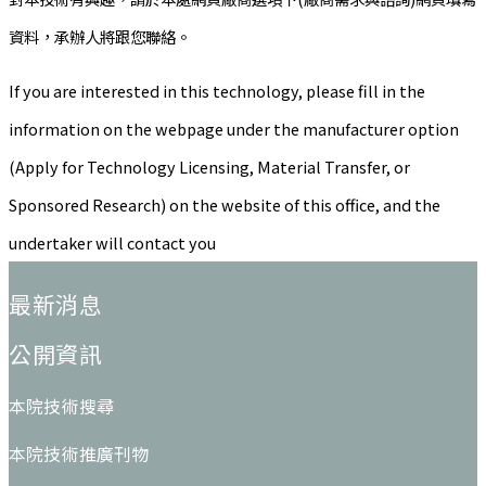
資料，承辦人將跟您聯絡。
If you are interested in this technology, please fill in the
information on the webpage under the manufacturer option
(Apply for Technology Licensing, Material Transfer, or
Sponsored Research) on the website of this office, and the
undertaker will contact you
:::
最新消息
公開資訊
本院技術搜尋
本院技術推廣刊物