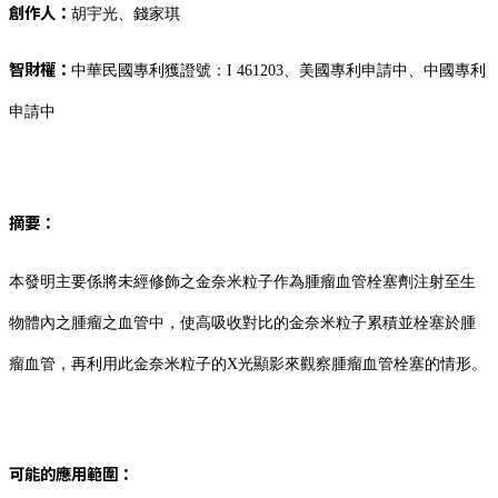
創作人：
胡宇光、錢家琪
智財權：
中華民國專利獲證號：I 461203、美國專利申請中、中國專利
申請中
摘要：
本發明主要係將未經修飾之金奈米粒子作為腫瘤血管栓塞劑注射至生
物體內之腫瘤之血管中，使高吸收對比的金奈米粒子累積並栓塞於腫
瘤血管，再利用此金奈米粒子的X光顯影來觀察腫瘤血管栓塞的情形。
可能的應用範圍：