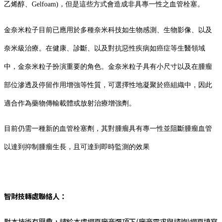
乙烯醇、Gelfoam)，但是這些方式會造成非具專一性之血管栓塞。
金奈米粒子目前已應用於多種奈米科技如生物感測、生物影像、以及
奈米級治療。在健康、診斷、以及對抗惡性疾病如癌症等生醫領域
中，金奈米粒子扮演重要的角色。金奈米粒子具有小尺寸以及在腫瘤
部位滲透及停留作用增強等性質，可選擇性地凝聚於癌組織中，因此
適合作為藥物傳輸載體或放射治療增強劑。
目前仍需一種新的血管栓塞劑，其對腫瘤具有專一性並阻斷腫瘤血管
以達到抑制腫瘤生長，且可達到即時監測的效果
智財技轉處聯絡人：
對本技術有興趣，請於本處網頁廠商選項下(廠商需求與諮詢)網頁填寫