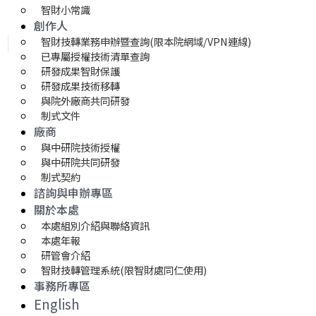
智財小常識
創作人
智財技轉業務申辦暨查詢(限本院網域/VPN連線)
已專屬授權技術清單查詢
研發成果智財保護
研發成果技術移轉 
與院外廠商共同研發
制式文件
廠商
與中研院技術授權
與中研院共同研發
制式契約
諮詢與申辦專區
關於本處
本處組別介紹與聯絡資訊
本處年報
研管會介紹
智財技轉管理系統(限智財處同仁使用)
事務所專區
English