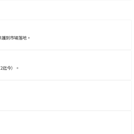
保護到市場落地。
2迄今）。