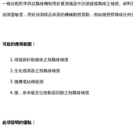
一種自動對準與抗飄移機制用於量測儀器中訊號緩慢飄移之補償。材料
偵測靈敏度，用於偵測樣品表面的機械動態震動，例如微懸臂樑或任何
可能的應用範圍：
掃描探針顯微術之熱飄移補償
生化感測器之熱飄移補償
微機電結構檢測
微、奈米級定位致動器回饋之熱飄移補償
此項發明的優點：