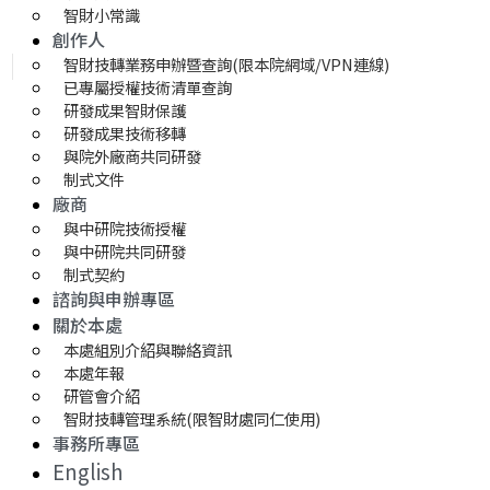
智財小常識
創作人
智財技轉業務申辦暨查詢(限本院網域/VPN連線)
已專屬授權技術清單查詢
研發成果智財保護
研發成果技術移轉 
與院外廠商共同研發
制式文件
廠商
與中研院技術授權
與中研院共同研發
制式契約
諮詢與申辦專區
關於本處
本處組別介紹與聯絡資訊
本處年報
研管會介紹
智財技轉管理系統(限智財處同仁使用)
事務所專區
English