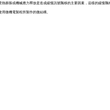
受熱膨脹或機械應力釋放是造成緩慢訊號飄移的主要因素，這樣的緩慢飄
使用微機電製程所製作的微結構。