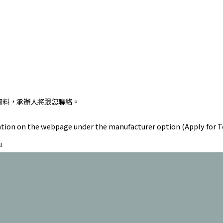
資料，承辦人將跟您聯絡。
formation on the webpage under the manufacturer option (Apply for
u