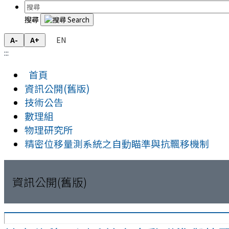
搜尋
EN
A-
A+
:::
首頁
資訊公開(舊版)
技術公告
數理組
物理研究所
精密位移量測系統之自動瞄準與抗飄移機制
資訊公開(舊版)