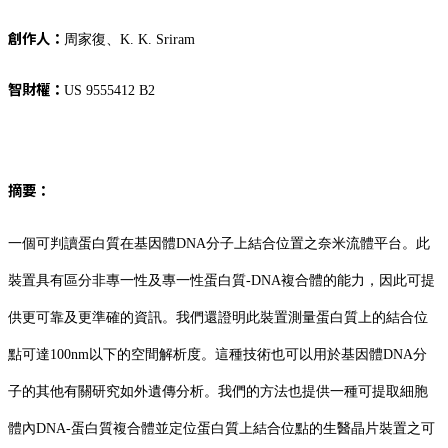
創作人：
周家復、K. K. Sriram
智財權：
US 9555412 B2
摘要：
一個可判讀蛋白質在基因體DNA分子上結合位置之奈米流體平台。此
裝置具有區分非專一性及專一性蛋白質-DNA複合體的能力，因此可提
供更可靠及更準確的資訊。我們還證明此裝置測量蛋白質上的結合位
點可達100nm以下的空間解析度。這種技術也可以用於基因體DNA分
子的其他有關研究如外遺傳分析。我們的方法也提供一種可提取細胞
體內DNA-蛋白質複合體並定位蛋白質上結合位點的生醫晶片裝置之可