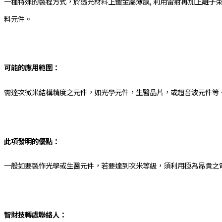
一種特殊的製程方式，於透光材料上鍍金屬薄膜, 利用雷射再加上離子
料元件。
可能的應用範圍：
需達次微米結構精度之元件，如光學元件，生醫晶片，或超音波元件等
此項發明的優點：
一般如要製怍光學或生醫元件，若要達到次米等級，須利用極為昂貴之
智財技轉處聯絡人：