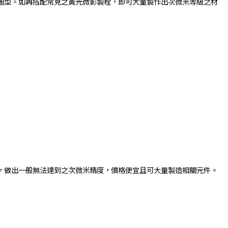
之圖型。如再搭配常見之黃光微影製程，即可大量製作出次微米等級之材
，做出一般無法達到之次微米精度，價格便宜且可大量製造相關元件。