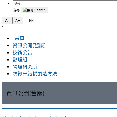
搜尋
EN
A-
A+
:::
首頁
資訊公開(舊版)
技術公告
數理組
物理研究所
次微米結構製造方法
資訊公開(舊版)