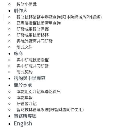
智財小常識
創作人
智財技轉業務申辦暨查詢(限本院網域/VPN連線)
已專屬授權技術清單查詢
研發成果智財保護
研發成果技術移轉 
與院外廠商共同研發
制式文件
廠商
與中研院技術授權
與中研院共同研發
制式契約
諮詢與申辦專區
關於本處
本處組別介紹與聯絡資訊
本處年報
研管會介紹
智財技轉管理系統(限智財處同仁使用)
事務所專區
English