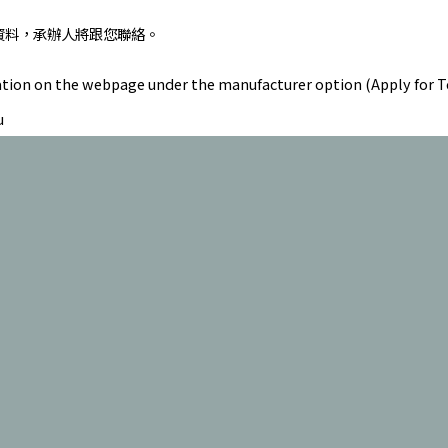
資料，承辦人將跟您聯絡。
formation on the webpage under the manufacturer option (Apply for
u