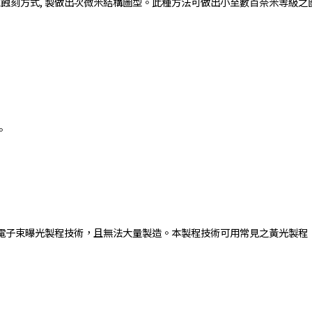
束蝕刻方式, 製做出次微米結構圖型。此種方法可做出小至數百奈米等級
。
電子束曝光製程技術，且無法大量製造。本製程技術可用常見之黃光製程