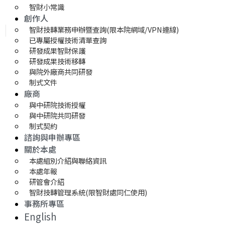
智財小常識
創作人
智財技轉業務申辦暨查詢(限本院網域/VPN連線)
已專屬授權技術清單查詢
研發成果智財保護
研發成果技術移轉 
與院外廠商共同研發
制式文件
廠商
與中研院技術授權
與中研院共同研發
制式契約
諮詢與申辦專區
關於本處
本處組別介紹與聯絡資訊
本處年報
研管會介紹
智財技轉管理系統(限智財處同仁使用)
事務所專區
English