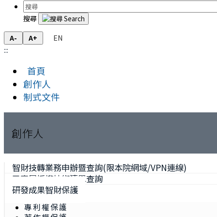
搜尋
EN
A-
A+
:::
首頁
創作人
制式文件
創作人
智財技轉業務申辦暨查詢(限本院網域/VPN連線)
已專屬授權技術清單查詢
研發成果智財保護
專利權保護