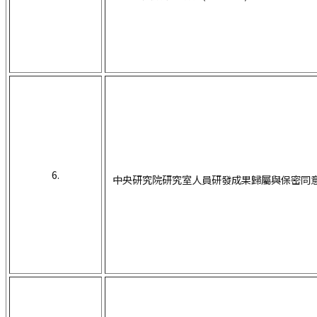
6.
中央研究院研
究室人
員研發成果歸屬與保密同意書(1