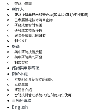
智財小常識
創作人
智財技轉業務申辦暨查詢(限本院網域/VPN連線)
已專屬授權技術清單查詢
研發成果智財保護
研發成果技術移轉 
與院外廠商共同研發
制式文件
廠商
與中研院技術授權
與中研院共同研發
制式契約
諮詢與申辦專區
關於本處
本處組別介紹與聯絡資訊
本處年報
研管會介紹
智財技轉管理系統(限智財處同仁使用)
事務所專區
English