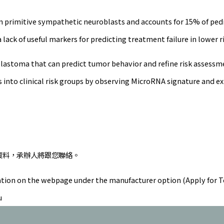
imitive sympathetic neuroblasts and accounts for 15% of pediatri
a lack of useful markers for predicting treatment failure in lower r
blastoma that can predict tumor behavior and refine risk assess
into clinical risk groups by observing MicroRNA signature and ex
資料，承辦人將跟您聯絡。
formation on the webpage under the manufacturer option (Apply for
u