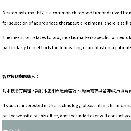
Neuroblastoma (NB) is a common childhood tumor derived from pr
for selection of appropriate therapeutic regimens, there is still 
The invention relates to progmostic markers specific for neuro
particularly to methods for delineating neuroblastoma patients 
智財技轉處聯絡人：
對本技術有興趣，請於本處網頁廠商選項下(廠商需求與諮詢)網頁填寫
If you are interested in this technology, please fill in the in
on the website of this office, and the undertaker will contact yo
:::