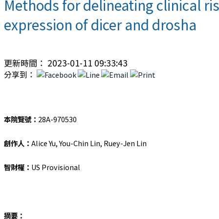
Methods for delineating clinical 
expression of dicer and drosha
更新時間： 2023-01-11 09:33:43
分享到：
本院覽號：
28A-970530
創作人：
Alice Yu, You-Chin Lin, Ruey-Jen Lin
智財權：
US Provisional
摘要：