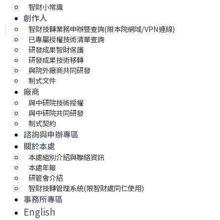
智財小常識
創作人
智財技轉業務申辦暨查詢(限本院網域/VPN連線)
已專屬授權技術清單查詢
研發成果智財保護
研發成果技術移轉 
與院外廠商共同研發
制式文件
廠商
與中研院技術授權
與中研院共同研發
制式契約
諮詢與申辦專區
關於本處
本處組別介紹與聯絡資訊
本處年報
研管會介紹
智財技轉管理系統(限智財處同仁使用)
事務所專區
English