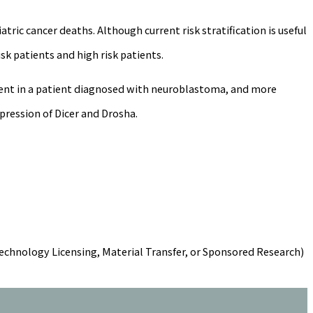
c cancer deaths. Although current risk stratification is useful
isk patients and high risk patients.
ment in a patient diagnosed with neuroblastoma, and more
pression of Dicer and Drosha.
 Technology Licensing, Material Transfer, or Sponsored Research)