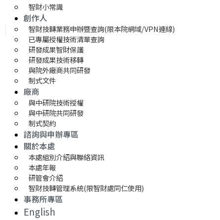
智財小常識
創作人
智財技轉業務申辦暨查詢(限本院網域/VPN連線)
已專屬授權技術清單查詢
研發成果智財保護
研發成果技術移轉 
與院外廠商共同研發
制式文件
廠商
與中研院技術授權
與中研院共同研發
制式契約
諮詢與申辦專區
關於本處
本處組別介紹與聯絡資訊
本處年報
研管會介紹
智財技轉管理系統(限智財處同仁使用)
事務所專區
English