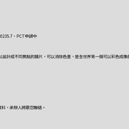
1020235.7、PCT申請中
以設計成不同焦點的鏡片，可以消除色差，是全世界第一個可以彩色成像
資料，承辦人將跟您聯絡。