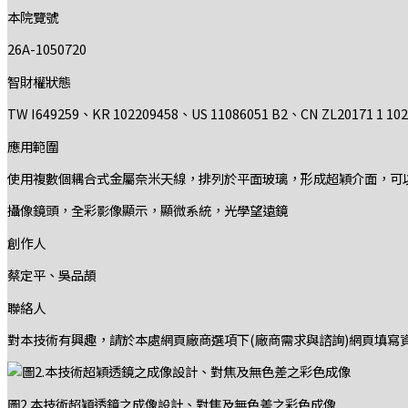
本院覽號
26A-1050720
智財權狀態
TW I649259、KR 102209458、US 11086051 B2、CN ZL20171 1 
應用範圍
使用複數個耦合式金屬奈米天線，排列於平面玻璃，形成超穎介面，可
攝像鏡頭，全彩影像顯示，顯微系統，光學望遠鏡
創作人
蔡定平、吳品頡
聯絡人
對本技術有興趣，請於本處網頁廠商選項下(廠商需求與諮詢)網頁填寫
圖2.本技術超穎透鏡之成像設計、對焦及無色差之彩色成像