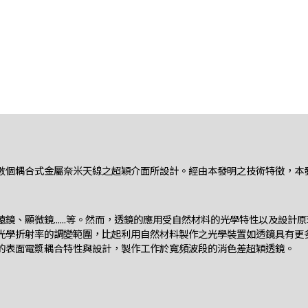
數個耦合式金屬奈米天線之超穎介面所設計。經由本發明之技術特徵，本
、顯微鏡......等。然而，透鏡的應用受自然材料的光學特性以及設
光學折射率的調變範圍，比起利用自然材料製作之光學裝置如透鏡具有更
的表面電漿耦合特性與設計，製作工作於寬頻波段的消色差超穎透鏡。