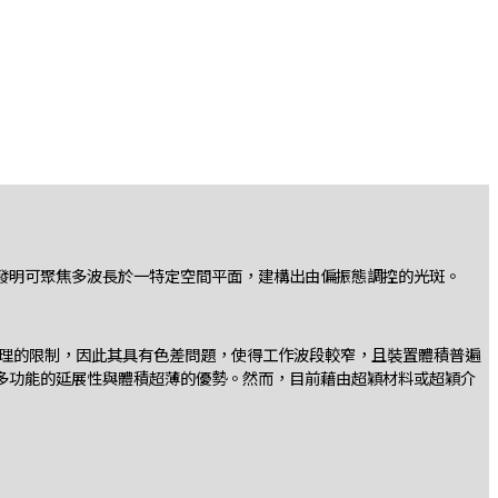
發明可聚焦多波長於一特定空間平面，建構出由偏振態調控的光斑。
計原理的限制，因此其具有色差問題，使得工作波段較窄，且裝置體積普遍
多功能的延展性與體積超薄的優勢。然而，目前藉由超穎材料或超穎介