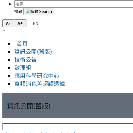
搜尋
EN
A-
A+
:::
首頁
資訊公開(舊版)
技術公告
數理組
應用科學研究中心
寬頻消色差超穎透鏡
資訊公開(舊版)