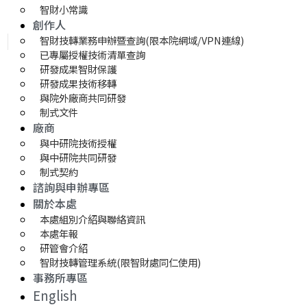
智財小常識
創作人
智財技轉業務申辦暨查詢(限本院網域/VPN連線)
已專屬授權技術清單查詢
研發成果智財保護
研發成果技術移轉 
與院外廠商共同研發
制式文件
廠商
與中研院技術授權
與中研院共同研發
制式契約
諮詢與申辦專區
關於本處
本處組別介紹與聯絡資訊
本處年報
研管會介紹
智財技轉管理系統(限智財處同仁使用)
事務所專區
English