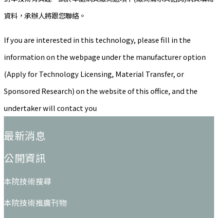
資料，承辦人將跟您聯絡。
If you are interested in this technology, please fill in the
information on the webpage under the manufacturer option
(Apply for Technology Licensing, Material Transfer, or
Sponsored Research) on the website of this office, and the
undertaker will contact you
:::
最新消息
公開資訊
本院技術搜尋
本院技術推廣刊物