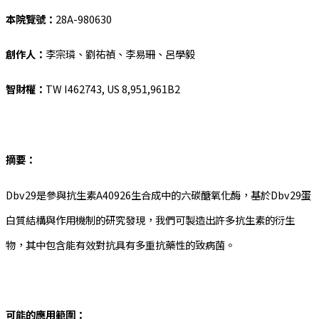
本院覽號：
28A-980630
創作人：
李宗璘、劉祐禎、李易珊、呂學毅
智財權：
TW I462743, US 8,951,961B2
摘要：
Dbv29是參與抗生素A40926生合成中的六碳醣氧化酶，基於Dbv29蛋
白質結構與作用機制的研究發現，我們可製造出許多抗生素的衍生
物，其中包含能有效對抗具有多重抗藥性的致病菌。
可能的應用範圍：