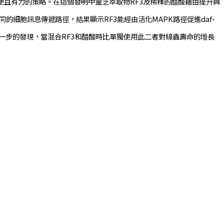
且有力的策略。在這個發明中靈芝萃取物RF3及稀釋的醋酸藉由提升與
同的細胞訊息傳遞路徑，結果顯示RF3能經由活化MAPK路徑促進daf-
供一個進一步的發現，當混合RF3和醋酸時比單獨使用此二者對線蟲壽命的增長