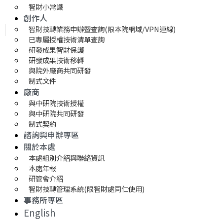
智財小常識
創作人
智財技轉業務申辦暨查詢(限本院網域/VPN連線)
已專屬授權技術清單查詢
研發成果智財保護
研發成果技術移轉 
與院外廠商共同研發
制式文件
廠商
與中研院技術授權
與中研院共同研發
制式契約
諮詢與申辦專區
關於本處
本處組別介紹與聯絡資訊
本處年報
研管會介紹
智財技轉管理系統(限智財處同仁使用)
事務所專區
English