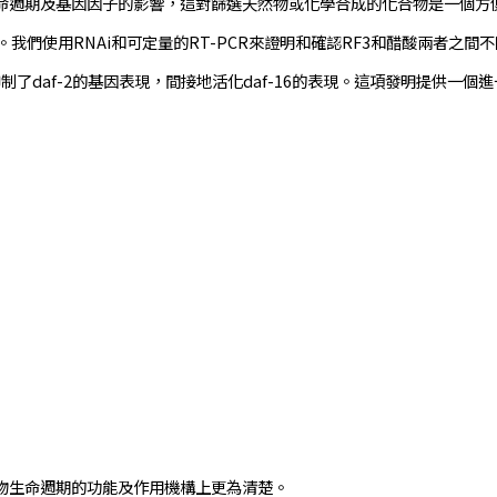
命週期及基因因子的影響，這對篩選天然物或化學合成的化合物是一個方便
我們使用RNAi和可定量的RT-PCR來證明和確認RF3和醋酸兩者之間不
路徑抑制了daf-2的基因表現，間接地活化daf-16的表現。這項發明提
物生命週期的功能及作用機構上更為清楚。