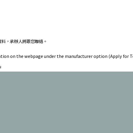
資料，承辦人將跟您聯絡。
formation on the webpage under the manufacturer option (Apply for
u