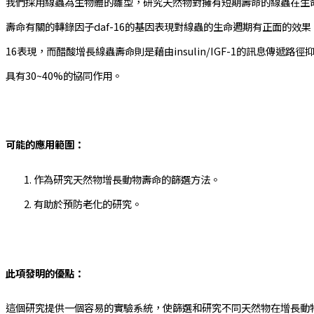
我們採用線蟲為生物體的雛型，研究天然物對擁有短期壽命的線蟲在生
壽命有關的轉錄因子daf-16的基因表現對線蟲的生命週期有正面的效果。
16表現，而醋酸增長線蟲壽命則是藉由insulin/IGF-1的訊息傳遞
具有30~40%的協同作用。
可能的應用範圍：
作為研究天然物增長動物壽命的篩選方法。
有助於預防老化的研究。
此項發明的優點：
這個研究提供一個容易的實驗系統，使篩選和研究不同天然物在增長動