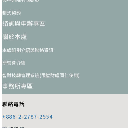
制式契約
諮詢與申辦專區
關於本處
本處組別介紹與聯絡資訊
研管會介紹
智財技轉管理系統(限智財處同仁使用)
事務所專區
聯絡電話
+886-2-2787-2554