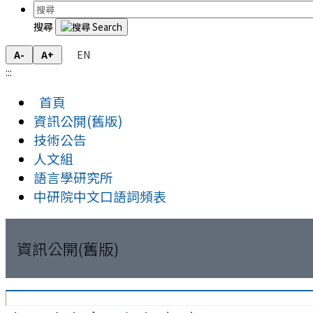
搜尋
EN
A-
A+
:::
首頁
資訊公開(舊版)
技術公告
人文組
語言學研究所
中研院中文口語詞頻表
資訊公開(舊版)