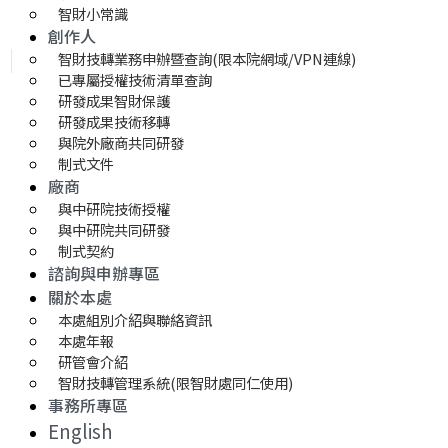
智財小常識
創作人
智財技轉業務申辦暨查詢(限本院網域/VPN連線)
已專屬授權技術清單查詢
研發成果智財保護
研發成果技術移轉 
與院外廠商共同研發
制式文件
廠商
與中研院技術授權
與中研院共同研發
制式契約
諮詢與申辦專區
關於本處
本處組別介紹與聯絡資訊
本處年報
研管會介紹
智財技轉管理系統(限智財處同仁使用)
事務所專區
English