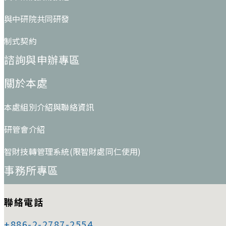
與中研院共同研發
制式契約
諮詢與申辦專區
關於本處
本處組別介紹與聯絡資訊
研管會介紹
智財技轉管理系統(限智財處同仁使用)
事務所專區
聯絡電話
+886-2-2787-2554