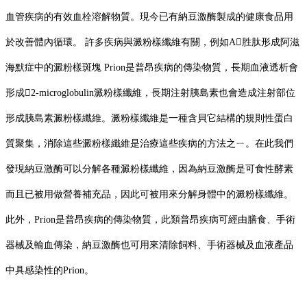
血管疾病的有效血栓溶解物質。現今已有納豆激酶製成的健康食品用
於改善體內循環。 許多疾病與澱粉樣纖維有關，例如A胜肽形成阿滋
海默症中的澱粉樣斑塊 Prion是普昂疾病的傳染物質，長期血液透析會
形成2-microglobulin澱粉樣纖維，長期注射胰島素也會造成注射部位
形成胰島素澱粉樣纖維。澱粉樣纖維是一種含貝它結構的規則性蛋白
質聚集，消除這些澱粉樣纖維是治療這些疾病的方法之ㄧ。在此我們
發現納豆激酶可以分解各種澱粉樣纖維，因為納豆激酶是可食性酵素
而且已被用做營養補充品，因此可被用來分解身體中的澱粉樣纖維。
此外，Prion是普昂疾病的傳染物質，此類普昂疾病可經由膳食、手術
器械及輸血傳染，納豆激酶也可用來清除飼料、手術器械及血液產品
中具感染性的Prion。