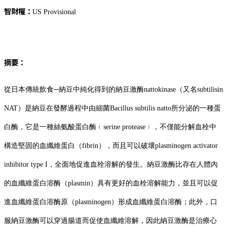
智財權：
US Provisional
摘要：
從日本傳統飲食─納豆中純化得到的納豆激酶nattokinase（又名subtilisin
NAT）是納豆在發酵過程中由細菌Bacillus subtilis natto所分泌的一種蛋
白酶，它是一種絲氨酸蛋白酶﹙serine protease﹚，不僅能分解血栓中
構造堅固的血纖維蛋白（fibrin），而且可以破壞plasminogen activator
inhibitor type I，全面地促進血栓溶解的發生。納豆激酶比存在人體內
的血纖維蛋白溶酶（plasmin）具有更好的血栓溶解能力，並且可以促
進血纖維蛋白溶酶原（plasminogen）形成血纖維蛋白溶酶；此外，口
服納豆激酶可以穿過腸道而促使血纖維溶解，因此納豆激酶是治療心