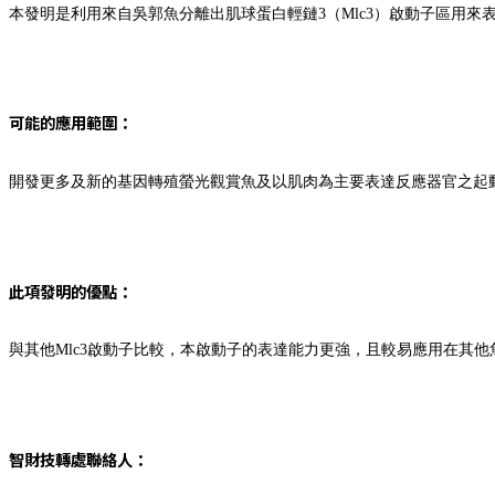
本發明是利用來自吳郭魚分離出肌球蛋白輕鏈3（Mlc3）啟動子區用來
可能的應用範圍：
開發更多及新的基因轉殖螢光觀賞魚及以肌肉為主要表達反應器官之起
此項發明的優點：
與其他Mlc3啟動子比較，本啟動子的表達能力更強，且較易應用在其他
智財技轉處聯絡人：