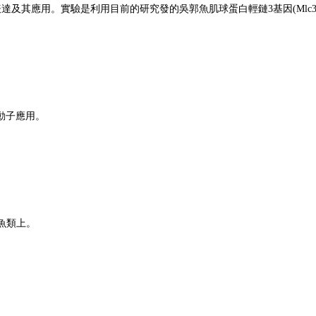
表達及其應用。實驗是利用目前的研究發的吳郭魚肌球蛋白輕鏈3基因(Ml
動子應用。
魚類上。