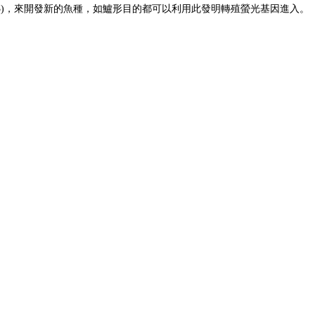
c3)，來開發新的魚種，如鱸形目的都可以利用此發明轉殖螢光基因進入。