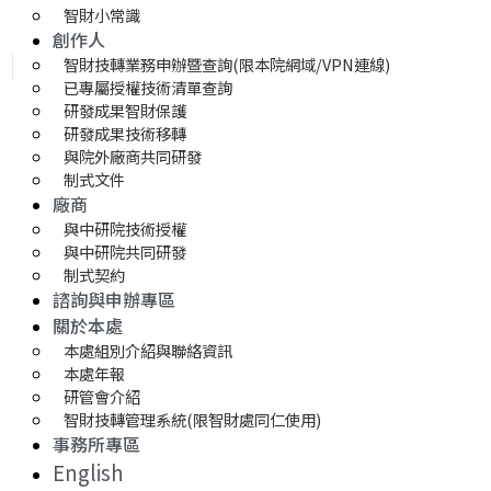
智財小常識
創作人
智財技轉業務申辦暨查詢(限本院網域/VPN連線)
已專屬授權技術清單查詢
研發成果智財保護
研發成果技術移轉 
與院外廠商共同研發
制式文件
廠商
與中研院技術授權
與中研院共同研發
制式契約
諮詢與申辦專區
關於本處
本處組別介紹與聯絡資訊
本處年報
研管會介紹
智財技轉管理系統(限智財處同仁使用)
事務所專區
English