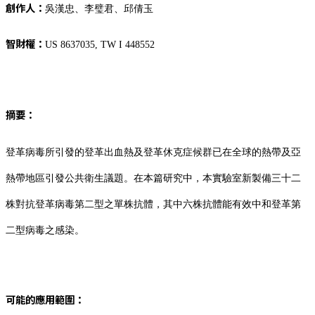
創作人：
吳漢忠、李璧君、邱倩玉
智財權：
US 8637035, TW I 448552
摘要：
登革病毒所引發的登革出血熱及登革休克症候群已在全球的熱帶及亞
熱帶地區引發公共衛生議題。在本篇研究中，本實驗室新製備三十二
株對抗登革病毒第二型之單株抗體，其中六株抗體能有效中和登革第
二型病毒之感染。
可能的應用範圍：