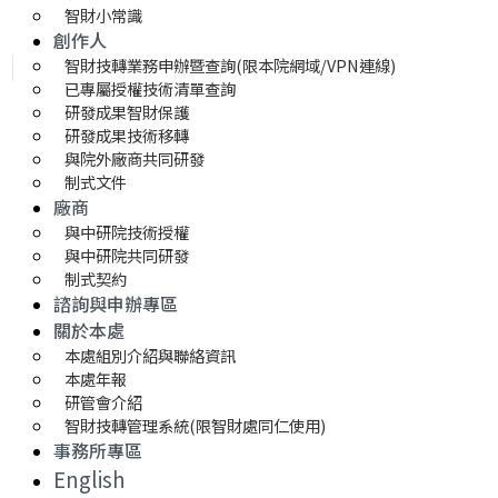
智財小常識
創作人
智財技轉業務申辦暨查詢(限本院網域/VPN連線)
已專屬授權技術清單查詢
研發成果智財保護
研發成果技術移轉 
與院外廠商共同研發
制式文件
廠商
與中研院技術授權
與中研院共同研發
制式契約
諮詢與申辦專區
關於本處
本處組別介紹與聯絡資訊
本處年報
研管會介紹
智財技轉管理系統(限智財處同仁使用)
事務所專區
English