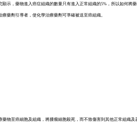
究顯示，藥物進入癌症組織的數量只有進入正常組織的5%，所以如何將
治療藥劑引導者，使化學治療藥劑可準確被送至癌組織。
療藥物至癌細胞及組織，將腫瘤細胞殺死，而不致傷害到其他正常組織及