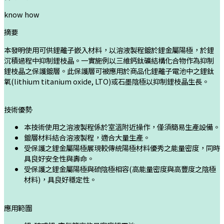
know how
摘要
本發明使用可供鋰離子嵌入材料，以溶液製程鍍於鋰金屬陽極，於鋰
沉積過程中抑制鋰枝晶。一實施例以三維鈣鈦礦結構化合物作為抑制
鋰枝晶之保護鍍層。此保護層可被應用於商品化鋰離子電池中之鋰鈦
氧(lithium titanium oxide, LTO)或石墨陰極以抑制鋰枝晶生長。
技術優勢
本技術使用之溶液製程係於室溫附近操作，僅須簡易生產設備。
鍍層材料結合溶液製程，適合大量生產。
受保護之鋰金屬陽極展現較傳統陽極材料優秀之能量密度，同時
具良好安全性與壽命。
受保護之鋰金屬陽極與硫陰極相容(高能量密度與高豐度之陰極
材料)，具良好穩定性。
應用範圍