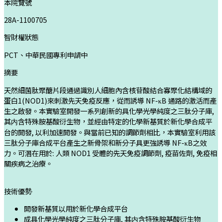
本院覽號
28A-1100705
智財權狀態
PCT、中華民國專利申請中
摘要
天然細菌肽聚醣片段通過識別人細胞內含核苷酸結合寡聚化結構域的
蛋白1(NOD1)來刺激先天免疫反應，從而誘導 NF-κB 通路的激活而產
生之啟發。本實驗室開發一系列創新的具化學光學純度之三肽分子庫,
其内含特殊胺基酸衍生物，並經由特定的化學新基質於新化學合成平
台的開發, 以利加速開發。與當前已知的調節劑相比，本實驗室利用該
三肽分子庫合成平台產生之新骨架和新分子具更強誘導 NF-κB之效
力。可潛在用於: 人類 NOD1 受體的先天免疫調節劑, 疫苗佐劑, 免疫相
關疾病之治療。
技術優勢
開發新基質以用於新化學合成平台
成具化學光學純度之三肽分子庫, 其内含特殊胺基酸衍生物