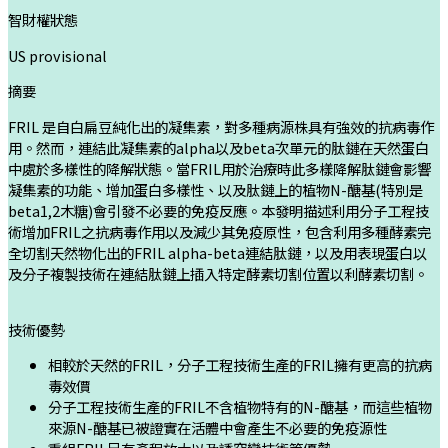
智財權狀態
US provisional
摘要
FRIL 是自白扁豆純化出的凝集素，對多種病源株具有強效的抗病毒作
用。然而，連結此凝集素的alpha以及beta次單元的肽鏈在天然蛋白
中處於多樣性的降解狀態。當FRIL用於治療時此多樣降解肽鏈會影響
凝集素的功能、增加蛋白多樣性、以及肽鏈上的植物N-醣基(特別是
beta1,2木糖)會引發不必要的免疫反應。本發明描述利用分子工程技
術增加FRIL之抗病毒作用以及減少其免疫原性，包含利用多種酵素完
全切割天然物化出的FRIL alpha-beta連結肽鏈，以及用表現蛋白以
及分子複製技術在連結肽鏈上插入特定酵素切割位置以利酵素切割。
技術優勢
相較於天然的FRIL，分子工程技術生產的FRIL擁有更高的抗病
毒效價
分子工程技術生產的FRIL不含植物特有的N-醣基，而這些植物
來源N-醣基已被證實在活體中會產生不必要的免疫源性