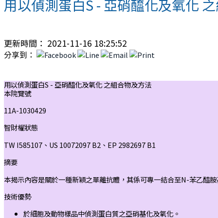
用以偵測蛋白S - 亞硝醯化及氧化 
更新時間： 2021-11-16 18:25:52
分享到：
用以偵測蛋白S - 亞硝醯化及氧化 之組合物及方法
本院覽號
11A-1030429
智財權狀態
TW I585107、US 10072097 B2、EP 2982697 B1
摘要
本揭示內容是關於一種新穎之單離抗體，其係可專一結合至N-苯乙醯胺
技術優勢
於細胞及動物樣品中偵測蛋白質之亞硝基化及氧化。