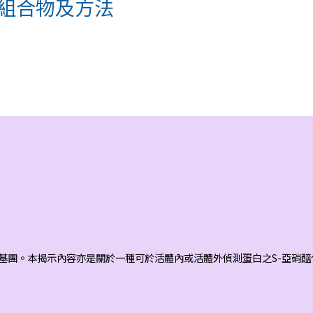
之組合物及方法
基團。本揭示內容亦是關於一種可於活體內或活體外偵測蛋白之S-亞硝