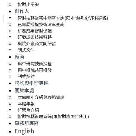
智財小常識
創作人
智財技轉業務申辦暨查詢(限本院網域/VPN連線)
已專屬授權技術清單查詢
研發成果智財保護
研發成果技術移轉 
與院外廠商共同研發
制式文件
廠商
與中研院技術授權
與中研院共同研發
制式契約
諮詢與申辦專區
關於本處
本處組別介紹與聯絡資訊
本處年報
研管會介紹
智財技轉管理系統(限智財處同仁使用)
事務所專區
English