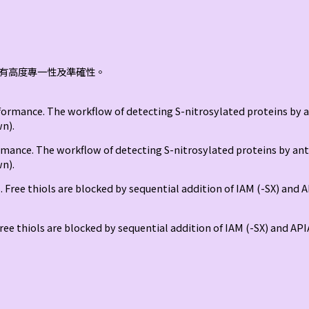
具有高度專一性及準確性。
ormance. The workflow of detecting S-nitrosylated proteins by an
wn).
e thiols are blocked by sequential addition of IAM (-SX) and APIA