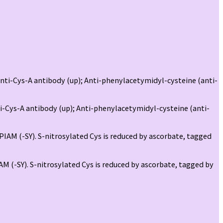
ti-Cys-A antibody (up); Anti-phenylacetymidyl-cysteine (anti-
M (-SY). S-nitrosylated Cys is reduced by ascorbate, tagged by