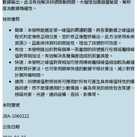
數據輸出。此法有效解決訊號跳動問題，大幅增加儀器靈敏度、解析
度及數據精確性。
技術優勢
簡單：本發明是選定某一峰值的周邊範圍，將各筆數據之峰值經
程式判定後修正相位差，並於修正後整併輸出。此方法使用系統
資源少，且能保持資料的原始性，增加了訊號的可信度。
有效：本發明提出針對每個單一測量間的訊號進行在線或離線峰
值對齊相加法，有效解決各種偏差造成的測量誤差。
快速：本發明之峰值對齊相加可使用傳統離線峰值相加較為嚴謹
的對齊計算法，也可使用簡單快速的數據平移計算法，減少對齊
計算所需時間。
通用：訊號峰值對齊技術可應用於所有可產生具有峰值特性的儀
器訊號，而不是僅適用於少數儀器。最為常見的技術包含質譜、
核磁共振、光譜、通訊設備、音訊、影像等。
本院覽號
28A-1060222
公告日期