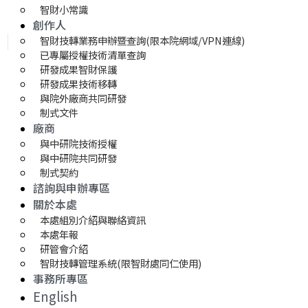
智財小常識
創作人
智財技轉業務申辦暨查詢(限本院網域/VPN連線)
已專屬授權技術清單查詢
研發成果智財保護
研發成果技術移轉 
與院外廠商共同研發
制式文件
廠商
與中研院技術授權
與中研院共同研發
制式契約
諮詢與申辦專區
關於本處
本處組別介紹與聯絡資訊
本處年報
研管會介紹
智財技轉管理系統(限智財處同仁使用)
事務所專區
English