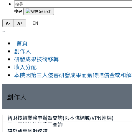
搜尋
EN
A-
A+
:::
首頁
創作人
研發成果技術移轉
收入分配
本院因第三人侵害研發成果而獲得賠償金或和解
創作人
智財技轉業務申辦暨查詢(限本院網域/VPN連線)
已專屬授權技術清單查詢
研發成果智財保護