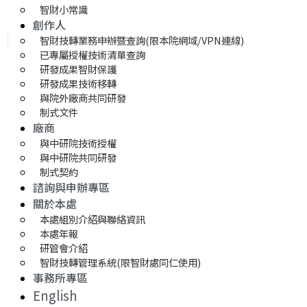
智財小常識
創作人
智財技轉業務申辦暨查詢(限本院網域/VPN連線)
已專屬授權技術清單查詢
研發成果智財保護
研發成果技術移轉 
與院外廠商共同研發
制式文件
廠商
與中研院技術授權
與中研院共同研發
制式契約
諮詢與申辦專區
關於本處
本處組別介紹與聯絡資訊
本處年報
研管會介紹
智財技轉管理系統(限智財處同仁使用)
事務所專區
English