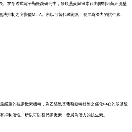
eus (MRSA))的生長。在穿透式電子顯微鏡研究中，發現燕麥麯黴素藉由抑制細菌細胞壁
n)無法抑制之突變型MurA。所以可替代磷黴素，發展為潛力的抗生素。
報導。其最嚴重的抗磷黴素機轉，為乙醯氨基葡萄糖轉移酶之催化中心的胺基酸
酶有抑制活性。所以可以替代磷黴素，發展為潛力的抗生素。