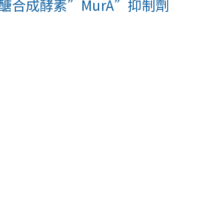
聚醣合成酵素”MurA”抑制劑