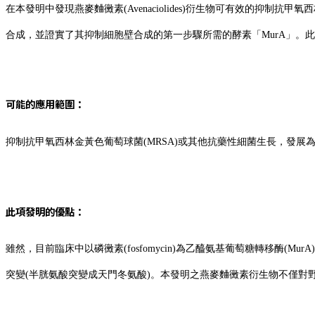
在本發明中發現燕麥麯黴素(Avenaciolides)衍生物可有效的抑制抗甲氧西林金黃色
合成，並證實了其抑制細胞壁合成的第一步驟所需的酵素「MurA」。此燕麥
可能的應用範圍：
抑制抗甲氧西林金黃色葡萄球菌(MRSA)或其他抗藥性細菌生長，發展
此項發明的優點：
雖然，目前臨床中以磷黴素(fosfomycin)為乙醯氨基葡萄糖轉移
突變(半胱氨酸突變成天門冬氨酸)。本發明之燕麥麯黴素衍生物不僅對