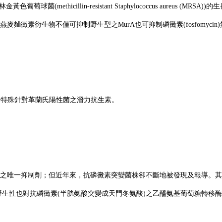
葡萄球菌(methicillin-resistant Staphylococcus aur
麯黴素衍生物不僅可抑制野生型之MurA也可抑制磷黴素(fosfomyci
為特殊針對革蘭氏陽性菌之潛力抗生素。
酶(MurA)之唯一抑制劑；但近年來，抗磷黴素突變菌株卻不斷地被發現及
野生性也對抗磷黴素(半胱氨酸突變成天門冬氨酸)之乙醯氨基葡萄糖轉移